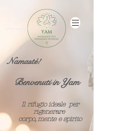
Sfondo progettato da Freepik
Namasté!
Benvenuti in Yam
Il rifugio ideale per
rigenerare
corpo, mente e spirito