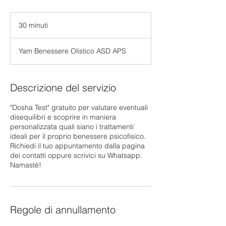
30 minuti
3
0
m
Yam Benessere Olistico ASD APS
i
n
u
t
Descrizione del servizio
i
"Dosha Test" gratuito per valutare eventuali
disequilibri e scoprire in maniera
personalizzata quali siano i trattamenti
ideali per il proprio benessere psicofisico.
Richiedi il tuo appuntamento dalla pagina
dei contatti oppure scrivici su Whatsapp.
Namastè!
Regole di annullamento