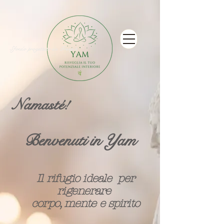
Sfondo progettato da Freepik
Namasté!
Benvenuti in Yam
Il rifugio ideale per
rigenerare
corpo, mente e spirito