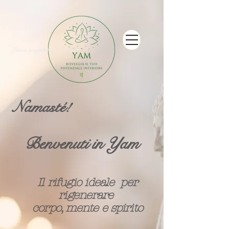
Sfondo progettato da Freepik
Namasté!
Benvenuti in Yam
Il rifugio ideale per
rigenerare
corpo, mente e spirito