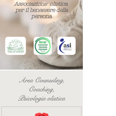
Associazione olistica
per il benessere della
persona​
Area Counseling,
Coaching,
Psicologia olistica