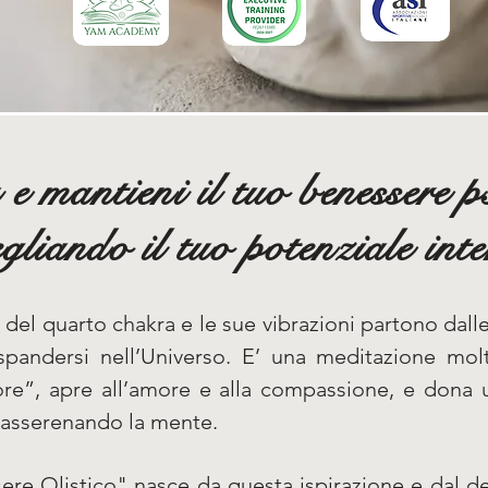
e mantieni il tuo benessere ps
egliando il tuo potenziale inte
 del quarto chakra e le sue vibrazioni partono dall
spandersi nell’Universo. E’ una meditazione mo
ore”, apre all’amore e alla compassione, e dona 
rasserenando la mente.
re Olistico" nasce da questa ispirazione e dal de