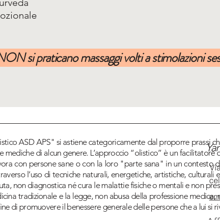
yurveda
ozionale
NON si praticano massaggi volti a stimolazioni ses
tico ASD APS" si astiene categoricamente dal proporre prassi che
Ya
 mediche di alcun genere. L’approccio “olistico” è un facilitatore d
avora con persone sane o con la loro "parte sana" in un contesto di
Vi
averso l’uso di tecniche naturali, energetiche, artistiche, culturali e
ce
uta, non diagnostica né cura le malattie fisiche o mentali e non pres
dicina tradizionale e la legge, non abusa della professione medica,
ema
 fine di promuovere il benessere generale delle persone che a lui si r