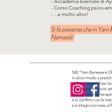
- Accademia biennale di A
- Corso Coaching psico-em
- ...e molto altro!
Si fa presente che in Yam
Namastè!
NB:
"Yam Benessere Olis
in alcun modo a pratiche
dell’evoluzione. Esso l
un’armonia interiore attr
olistico non è un terape
è in conflitto con la me
e si integra con essa, al