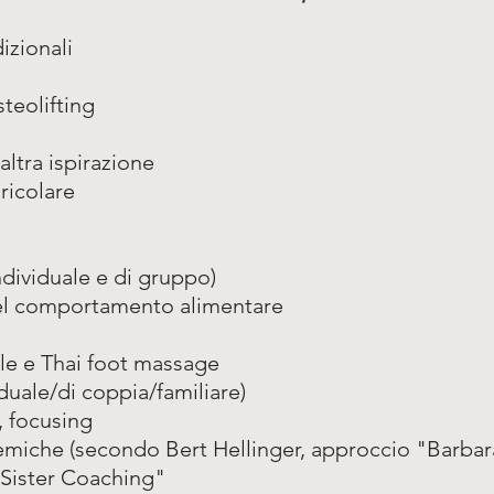
izionali
steolifting
altra ispirazione
ricolare
ndividuale e di gruppo)
del comportamento alimentare
le e Thai foot massage
duale/di coppia/familiare)
, focusing
stemiche (secondo Bert Hellinger, approccio "Barbara
"Sister Coaching"