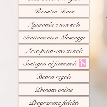
Il nostro Team
Ayurveda e non solo
Trattamenti e Massaggi
Area psico-emozionale
Sostegno al femminile ...
Buono regalo
Prenota online
Programma fedeltà