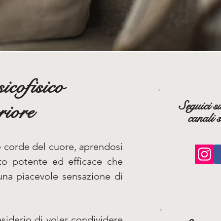
icofisico
Seguici su
riore
canali s
e corde del cuore, aprendosi
lto potente ed efficace che
una piacevole sensazione di
siderio di voler condividere