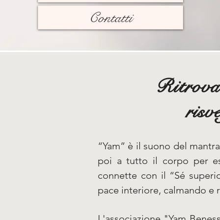
Contatti
Ritrova 
risv
“Yam” è il suono del mantra
poi a tutto il corpo per e
connette con il “Sé superi
pace interiore, calmando e 
L'associazione "Yam Benesse